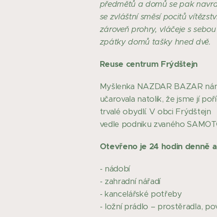
předmětů a domů se pak navra
se zvláštní směsí pocitů vítězstv
zároveň prohry, vláčeje s sebou
zpátky domů tašky hned dvě.
Reuse centrum Frýdštejn
Myšlenka NAZDAR BAZAR ná
učarovala natolik, že jsme jí poříd
trvalé obydlí. V obci Frýdštejn
vedle podniku zvaného SAMOTOČ
Otevřeno je 24 hodin denně a 
- nádobí
- zahradní nářadí
- kancelářské potřeby
- ložní prádlo – prostěradla, po