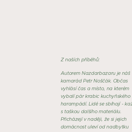
Z naších příběhů:
Autorem Nazdarbazaru je náš
kamarád Petr Noščák. Občas
vyhlásí čas a místo, na kterém
vybalí pár krabic kuchyňského
harampádí. Lidé se sbíhají - k
s taškou dalšího materiálu.
Přicházejí v naději, že si jejich
domácnost uleví od nadbytku