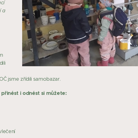
cí
í a
m
ili
 jsme zřídili samobazar.
přinést i odnést si můžete:
vlečení