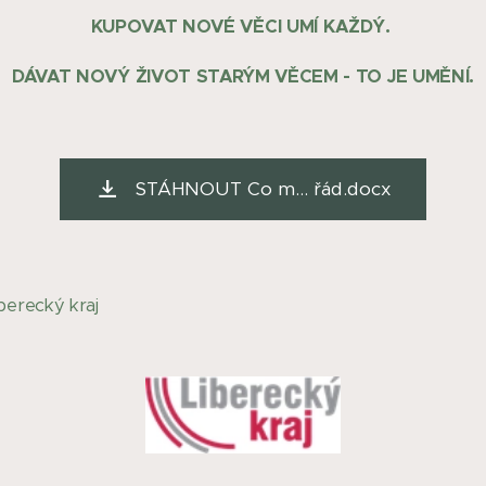
KUPOVAT NOVÉ VĚCI UMÍ KAŽDÝ.
DÁVAT NOVÝ ŽIVOT STARÝM VĚCEM - TO JE UMĚNÍ.
STÁHNOUT Co m... řád.docx
erecký kraj