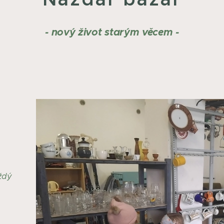
- nový život starým věcem -
aždý