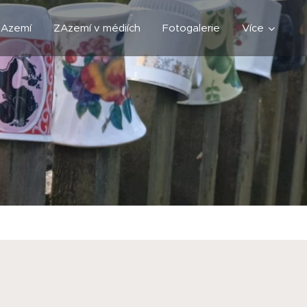
ZAzemí
ZAzemí v médiích
Fotogalerie
Více