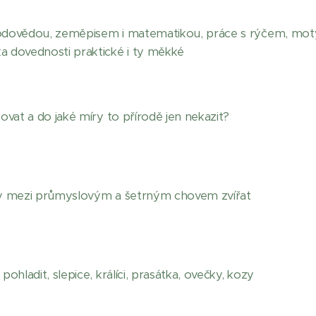
rodovědou, zeměpisem i matematikou, práce s rýčem, moty
ka dovednosti praktické i ty měkké
čovat a do jaké míry to přírodě jen nekazit?
díly mezi průmyslovým a šetrným chovem zvířat
pohladit, slepice, králíci, prasátka, ovečky, kozy