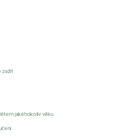
 zažít
 dětem jakéhokoliv věku.
učení.