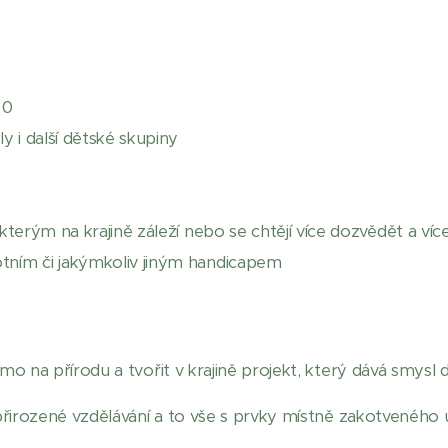
 0
y i další dětské skupiny
, kterým na krajině záleží nebo se chtějí více dozvědět a více
otním či jakýmkoliv jiným handicapem
ímo na přírodu a tvořit v krajině projekt, který dává smysl
, přirozené vzdělávání a to vše s prvky místně zakotveného 