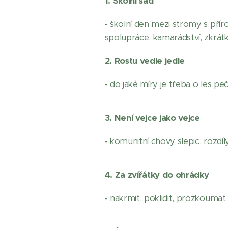
1. Školní sad
- školní den mezi stromy s pří
spolupráce, kamarádství, zkrát
2. Rostu vedle jedle
- do jaké míry je třeba o les pe
3. Není vejce jako vejce
- komunitní chovy slepic, roz
4. Za zvířátky do ohrádky
- nakrmit, poklidit, prozkoumat, 