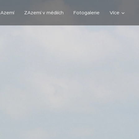
ZAzemí
ZAzemí v médiích
Fotogalerie
Více