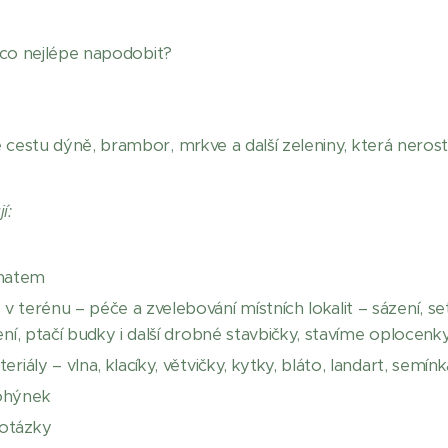
í co nejlépe napodobit?
e cestu dýně, brambor, mrkve a další zeleniny, která nero
í:
ématem
v terénu – péče a zvelebování místních lokalit – sázení, setí,
aření, ptačí budky i další drobné stavbičky, stavíme oploce
eriály – vlna, klacíky, větvičky, kytky, bláto, landart, semín
 ohýnek
 otázky