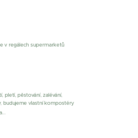
ste v regálech supermarketů
 pletí, pěstování, zalévání,
nky, budujeme vlastní kompostéry
ka…